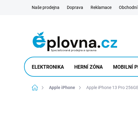
Přejít
Naše prodejna
Doprava
Reklamace
Obchodní
na
obsah
ELEKTRONIKA
HERNÍ ZÓNA
MOBILNÍ P
Domů
Apple iPhone
Apple iPhone 13 Pro 256GB