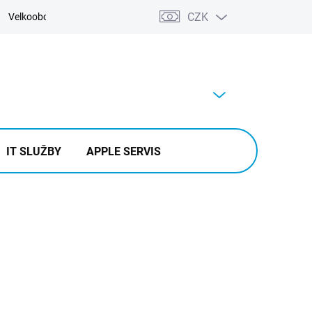
CZK
Velkoobchod
Kontakty
Výkup
PRÁZDNÝ KOŠÍK
NÁKUPNÍ
KOŠÍK
IT SLUŽBY
APPLE SERVIS