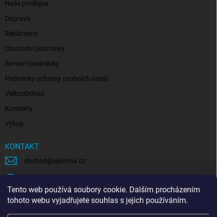
Naše prodejna
Doprava
Reklamace
Obchodní podmínky
Servisní podmínky
Podmínky ochrany osobních údajů
Velkoobchod
Kontakty
Výkup
KONTAKT
obchod
@
eplovna.cz
+420 739 481 146
Tento web používá soubory cookie. Dalším procházením
eplovna.cz
tohoto webu vyjadřujete souhlas s jejich používáním.