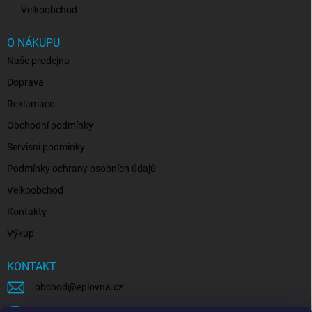
Velkoobchod
O NÁKUPU
Naše prodejna
Doprava
Reklamace
Obchodní podmínky
Servisní podmínky
Podmínky ochrany osobních údajů
Velkoobchod
Kontakty
Výkup
KONTAKT
obchod
@
eplovna.cz