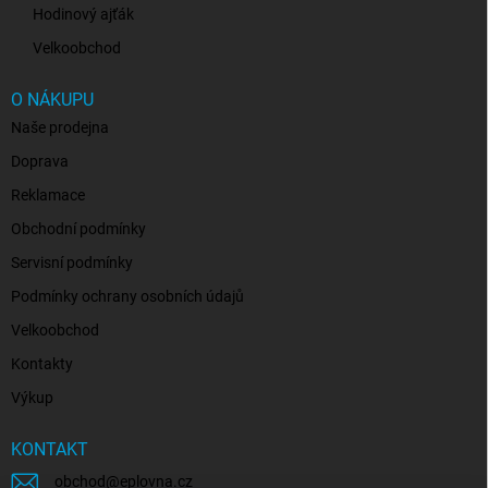
Hodinový ajťák
Velkoobchod
O NÁKUPU
Naše prodejna
Doprava
Reklamace
Obchodní podmínky
Servisní podmínky
Podmínky ochrany osobních údajů
Velkoobchod
Kontakty
Výkup
KONTAKT
obchod
@
eplovna.cz