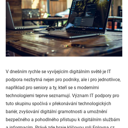
V dnešním rychle se vyvíjejícím digitálním světě je IT
podpora nezbytná nejen pro podniky, ale i pro jednotlivce,
například pro seniory a ty, kteří se s moderními
technologiemi teprve seznamují. Význam IT podpory pro
tuto skupinu spočívá v překonávání technologických
bariér, zvyšování digitální gramotnosti a umožnění
bezpečného a pohodlného přístupu k digitálním službám
a informacím. Právě zde hraje klíčovou roli Eplovna.cz,