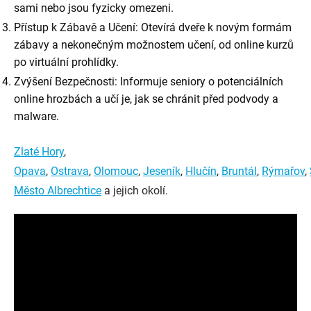
sami nebo jsou fyzicky omezeni.
Přístup k Zábavě a Učení: Otevírá dveře k novým formám
zábavy a nekonečným možnostem učení, od online kurzů
po virtuální prohlídky.
Zvýšení Bezpečnosti: Informuje seniory o potenciálních
online hrozbách a učí je, jak se chránit před podvody a
malware.
Zlaté Hory
,
Opava
,
Ostrava
,
Olomouc
,
Jeseník
,
Hlučín
,
Bruntál
,
Rýmařov
,
Město Albrechtice
a jejich okolí.