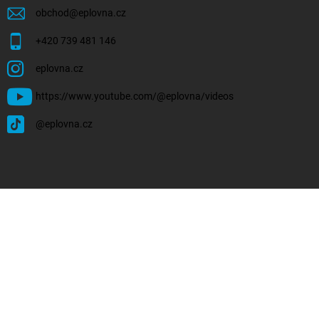
obchod
@
eplovna.cz
+420 739 481 146
eplovna.cz
https://www.youtube.com/@eplovna/videos
@eplovna.cz