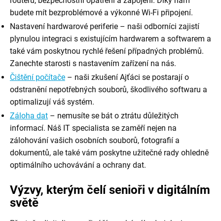
routeru, bezpečnostní opatření a zapojení. Díky nám
budete mít bezproblémové a výkonné Wi-Fi připojení.
Nastavení hardwarové periferie – naši odborníci zajistí
plynulou integraci s existujícím hardwarem a softwarem a
také vám poskytnou rychlé řešení případných problémů.
Zanechte starosti s nastavením zařízení na nás.
Čištění počítače
– naši zkušení Ajťáci se postarají o
odstranění nepotřebných souborů, škodlivého softwaru a
optimalizují váš systém.
Záloha dat
– nemusíte se bát o ztrátu důležitých
informací. Náš IT specialista se zaměří nejen na
zálohování vašich osobních souborů, fotografií a
dokumentů, ale také vám poskytne užitečné rady ohledně
optimálního uchovávání a ochrany dat.
Výzvy, kterým čelí senioři v digitálním
světě