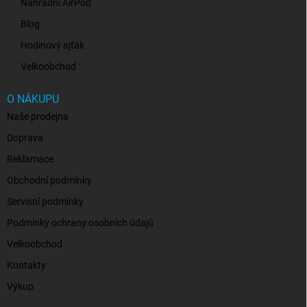
Náhradní AirPod
Blog
Hodinový ajťák
Velkoobchod
O NÁKUPU
Naše prodejna
Doprava
Reklamace
Obchodní podmínky
Servisní podmínky
Podmínky ochrany osobních údajů
Velkoobchod
Kontakty
Výkup