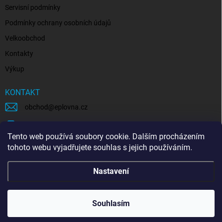
Servisní podmínky
Podmínky ochrany osobních údajů
Velkoobchod
Kontakty
Výkup
KONTAKT
obchod
@
eplovna.cz
+420 739 481 146
Tento web používá soubory cookie. Dalším procházením
eplovna.cz
tohoto webu vyjadřujete souhlas s jejich používáním.
https://www.youtube.com/@eplovna/videos
Nastavení
@eplovna.cz
Souhlasím