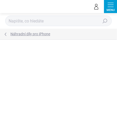
Přejít
na
obsah
Hledat
Náhradní díly pro iPhone