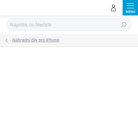
Přejít
na
obsah
Hledat
Náhradní díly pro iPhone