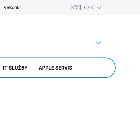
CZK
Velkoobchod
Kontakty
Výkup
PRÁZDNÝ KOŠÍK
NÁKUPNÍ
KOŠÍK
IT SLUŽBY
APPLE SERVIS