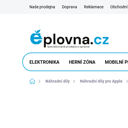
Přejít
Naše prodejna
Doprava
Reklamace
Obchodní
na
obsah
ELEKTRONIKA
HERNÍ ZÓNA
MOBILNÍ P
Domů
Náhradní díly
Náhradní díly pro Apple