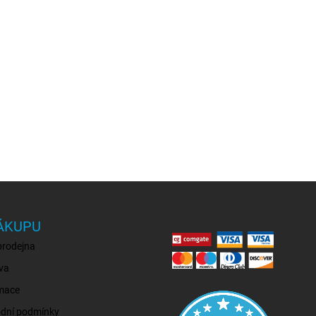
ÁKUPU
prodejna
va
mace
dní podmínky