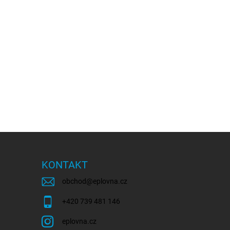
KONTAKT
obchod
@
eplovna.cz
+420 739 481 146
eplovna.cz