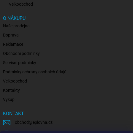
Velkoobchod
O NÁKUPU
Naše prodejna
Doprava
Reklamace
Obchodní podmínky
Servisní podmínky
Podmínky ochrany osobních údajů
Velkoobchod
Kontakty
Výkup
KONTAKT
obchod
@
eplovna.cz