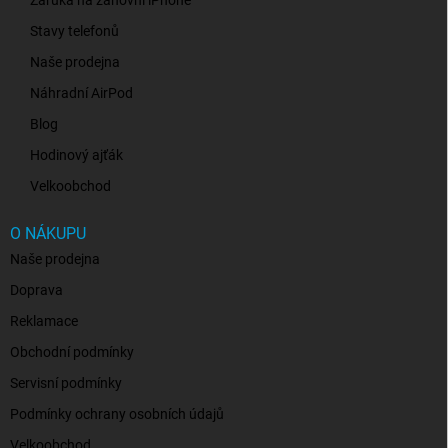
Záruka na zánovní iPhone
Stavy telefonů
Naše prodejna
Náhradní AirPod
Blog
Hodinový ajťák
Velkoobchod
O NÁKUPU
Naše prodejna
Doprava
Reklamace
Obchodní podmínky
Servisní podmínky
Podmínky ochrany osobních údajů
Velkoobchod