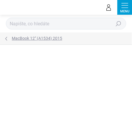
Přejít
na
obsah
Hledat
MacBook 12" (A1534) 2015