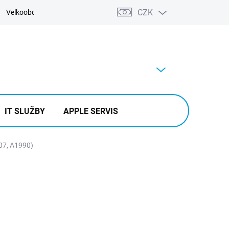
CZK
Velkoobchod
Kontakty
Výkup
PRÁZDNÝ KOŠÍK
NÁKUPNÍ
KOŠÍK
IT SLUŽBY
APPLE SERVIS
07, A1990)