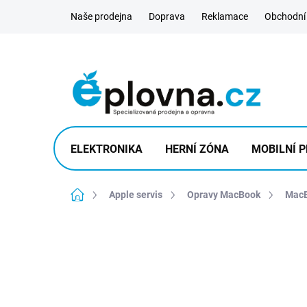
Přejít
Naše prodejna
Doprava
Reklamace
Obchodní
na
obsah
ELEKTRONIKA
HERNÍ ZÓNA
MOBILNÍ P
Domů
Apple servis
Opravy MacBook
MacB