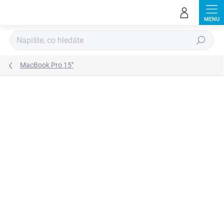
Přejít
na
obsah
Hledat
MacBook Pro 15"