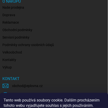
O NÁKUPU
Naše prodejna
Doprava
Reklamace
Obchodní podmínky
Servisní podmínky
Podmínky ochrany osobních údajů
Velkoobchod
Kontakty
Výkup
KONTAKT
obchod
@
eplovna.cz
+420 739 481 146
Tento web používá soubory cookie. Dalším procházením
eplovna.cz
tohoto webu vyjadřujete souhlas s jejich používáním.