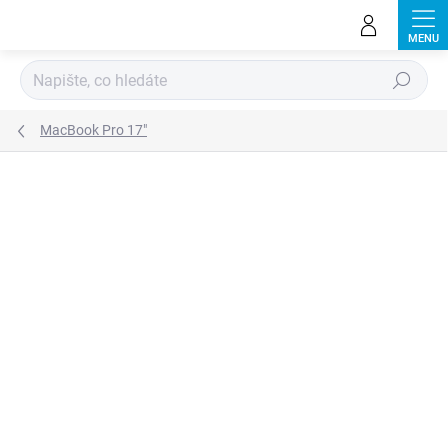
Přejít
na
obsah
Hledat
MacBook Pro 17"