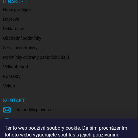
O NÁKUPU
Naše prodejna
Doprava
Reklamace
Obchodní podmínky
Servisní podmínky
Podmínky ochrany osobních údajů
Velkoobchod
Kontakty
Výkup
KONTAKT
obchod
@
eplovna.cz
+420 739 481 146
Tento web používá soubory cookie. Dalším procházením
eplovna.cz
tohoto webu vyjadřujete souhlas s jejich používáním.