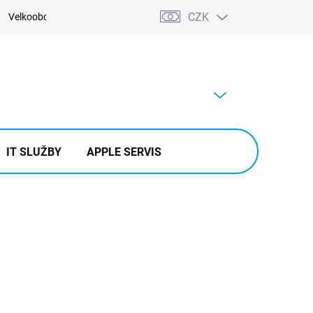
CZK
Velkoobchod
Kontakty
Výkup
PRÁZDNÝ KOŠÍK
NÁKUPNÍ
KOŠÍK
IT SLUŽBY
APPLE SERVIS