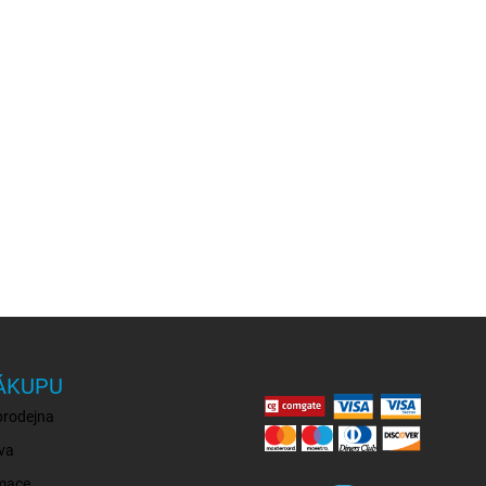
ÁKUPU
prodejna
va
mace