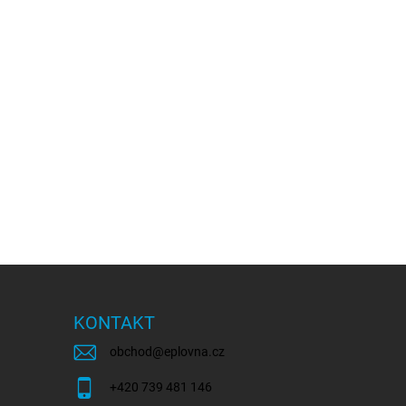
KONTAKT
obchod
@
eplovna.cz
+420 739 481 146