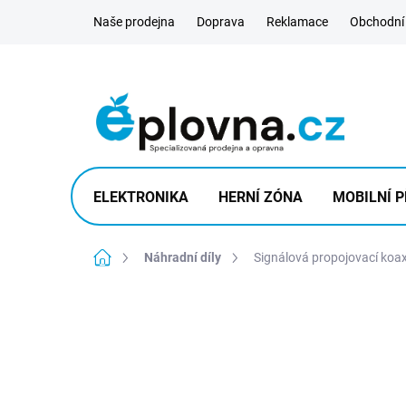
Přejít
Naše prodejna
Doprava
Reklamace
Obchodní
na
obsah
ELEKTRONIKA
HERNÍ ZÓNA
MOBILNÍ P
Domů
Náhradní díly
Signálová propojovací koax