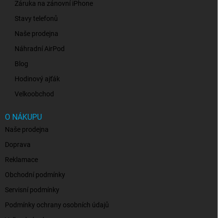
Záruka na zánovní iPhone
Stavy telefonů
Naše prodejna
Náhradní AirPod
Blog
Hodinový ajťák
Velkoobchod
O NÁKUPU
Naše prodejna
Doprava
Reklamace
Obchodní podmínky
Servisní podmínky
Podmínky ochrany osobních údajů