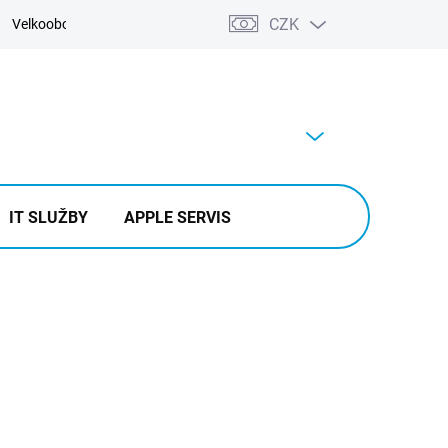
CZK
Velkoobchod
Kontakty
Výkup
PRÁZDNÝ KOŠÍK
NÁKUPNÍ
KOŠÍK
IT SLUŽBY
APPLE SERVIS