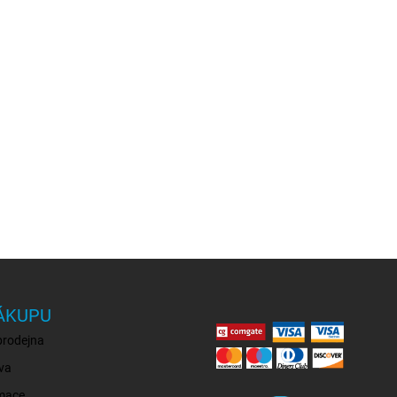
ÁKUPU
prodejna
va
mace