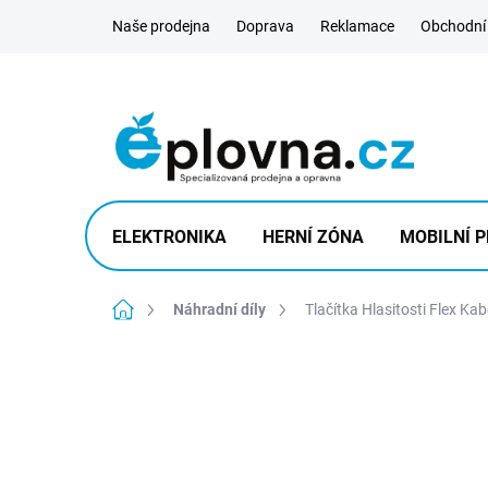
Přejít
Naše prodejna
Doprava
Reklamace
Obchodní
na
obsah
ELEKTRONIKA
HERNÍ ZÓNA
MOBILNÍ P
Domů
Náhradní díly
Tlačítka Hlasitosti Flex Ka