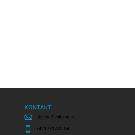
KONTAKT
obchod
@
eplovna.cz
+420 739 481 146