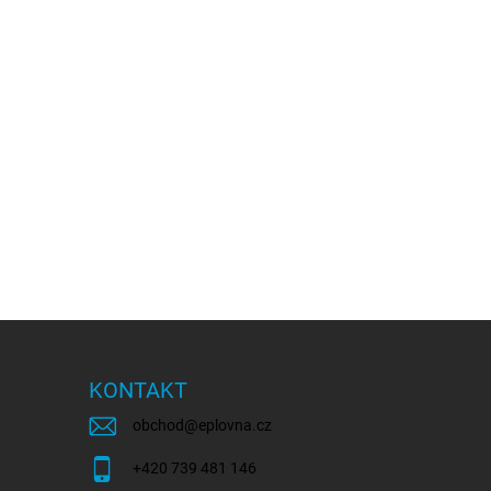
KONTAKT
obchod
@
eplovna.cz
+420 739 481 146