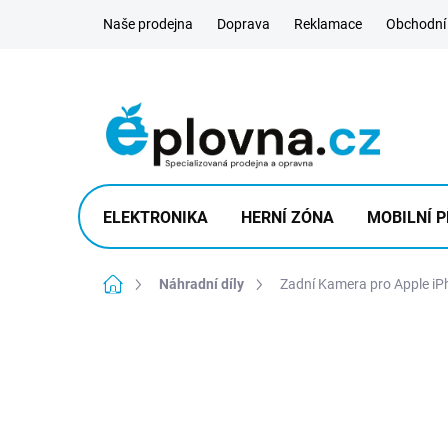
Přejít
Naše prodejna
Doprava
Reklamace
Obchodní
na
obsah
ELEKTRONIKA
HERNÍ ZÓNA
MOBILNÍ P
Domů
Náhradní díly
Zadní Kamera pro Apple iP