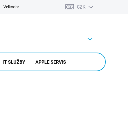
CZK
Velkoobchod
Kontakty
Výkup
PRÁZDNÝ KOŠÍK
NÁKUPNÍ
KOŠÍK
IT SLUŽBY
APPLE SERVIS