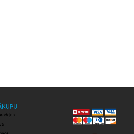
ÁKUPU
prodejna
va
mace