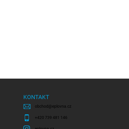
KONTAKT
obchod
@
eplovna.cz
+420 739 481 146
eplovna.cz