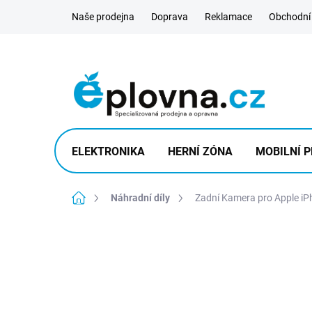
Přejít
Naše prodejna
Doprava
Reklamace
Obchodní
na
obsah
ELEKTRONIKA
HERNÍ ZÓNA
MOBILNÍ P
Domů
Náhradní díly
Zadní Kamera pro Apple iP