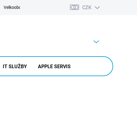
CZK
Velkoobchod
Kontakty
Výkup
PRÁZDNÝ KOŠÍK
NÁKUPNÍ
KOŠÍK
IT SLUŽBY
APPLE SERVIS