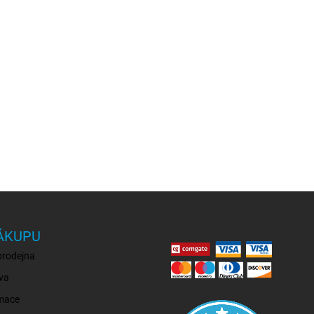
ÁKUPU
prodejna
va
mace