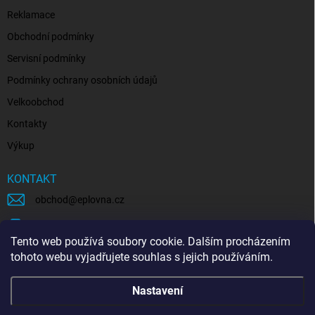
Reklamace
Obchodní podmínky
Servisní podmínky
Podmínky ochrany osobních údajů
Velkoobchod
Kontakty
Výkup
KONTAKT
obchod
@
eplovna.cz
+420 739 481 146
Tento web používá soubory cookie. Dalším procházením
eplovna.cz
tohoto webu vyjadřujete souhlas s jejich používáním.
https://www.youtube.com/@eplovna/videos
Nastavení
@eplovna.cz