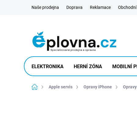
Přejít
Naše prodejna
Doprava
Reklamace
Obchodní
na
obsah
ELEKTRONIKA
HERNÍ ZÓNA
MOBILNÍ P
Domů
Apple servis
Opravy iPhone
Opravy