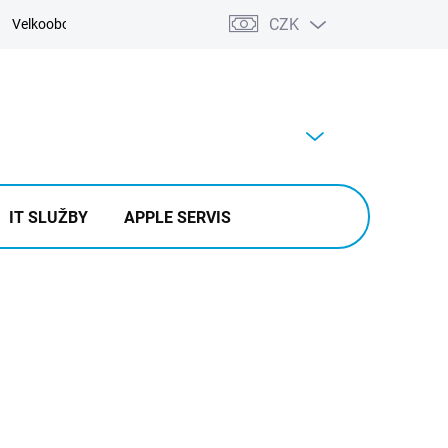
CZK
Velkoobchod
Kontakty
Výkup
PRÁZDNÝ KOŠÍK
NÁKUPNÍ
KOŠÍK
IT SLUŽBY
APPLE SERVIS