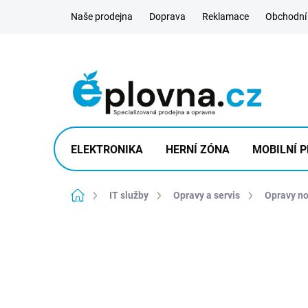
Přejít
Naše prodejna
Doprava
Reklamace
Obchodní
na
obsah
ELEKTRONIKA
HERNÍ ZÓNA
MOBILNÍ P
Domů
IT služby
Opravy a servis
Opravy n