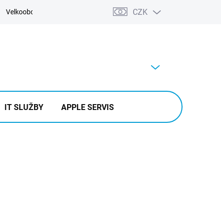
CZK
Velkoobchod
Kontakty
Výkup
PRÁZDNÝ KOŠÍK
NÁKUPNÍ
KOŠÍK
IT SLUŽBY
APPLE SERVIS