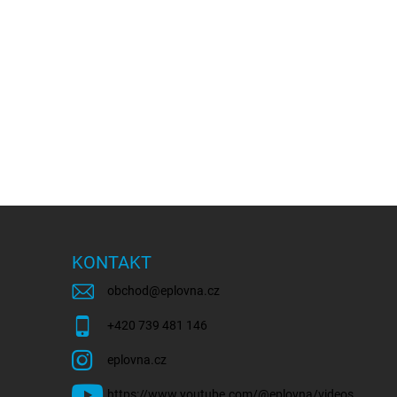
KONTAKT
obchod
@
eplovna.cz
+420 739 481 146
eplovna.cz
https://www.youtube.com/@eplovna/videos