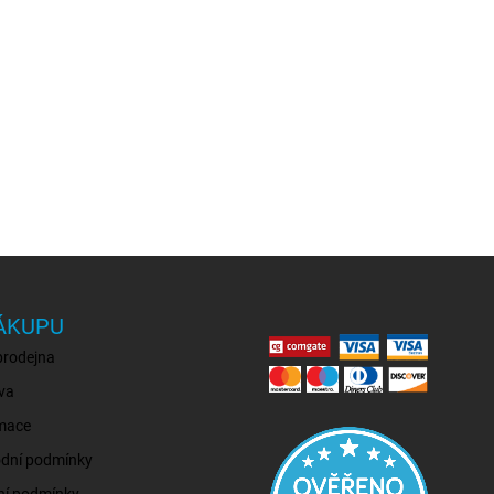
ÁKUPU
prodejna
va
mace
dní podmínky