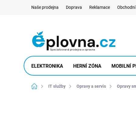
Přejít
Naše prodejna
Doprava
Reklamace
Obchodní
na
obsah
ELEKTRONIKA
HERNÍ ZÓNA
MOBILNÍ P
Domů
IT služby
Opravy a servis
Opravy s