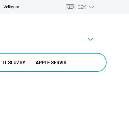
CZK
Velkoobchod
Kontakty
Výkup
PRÁZDNÝ KOŠÍK
NÁKUPNÍ
KOŠÍK
IT SLUŽBY
APPLE SERVIS