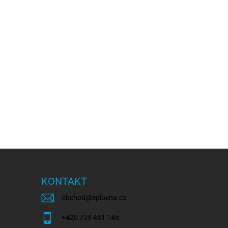
KONTAKT
obchod
@
eplovna.cz
+420 739 481 146