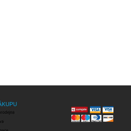
ÁKUPU
prodejna
va
mace