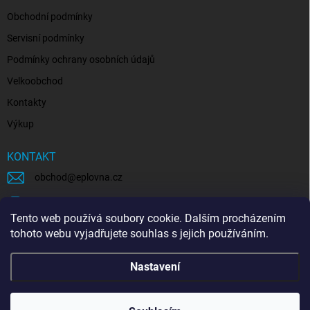
Obchodní podmínky
Servisní podmínky
Podmínky ochrany osobních údajů
Velkoobchod
Kontakty
Výkup
KONTAKT
obchod
@
eplovna.cz
+420 739 481 146
Tento web používá soubory cookie. Dalším procházením
eplovna.cz
tohoto webu vyjadřujete souhlas s jejich používáním.
https://www.youtube.com/@eplovna/videos
Nastavení
@eplovna.cz