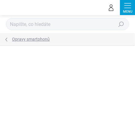
Přejít
na
obsah
Hledat
Opravy smartphonů