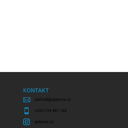
KONTAKT
obchod
@
eplovna.cz
+420 739 481 146
eplovna.cz