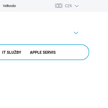
CZK
Velkoobchod
Kontakty
Výkup
PRÁZDNÝ KOŠÍK
NÁKUPNÍ
KOŠÍK
IT SLUŽBY
APPLE SERVIS