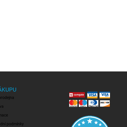
ÁKUPU
prodejna
va
mace
dní podmínky