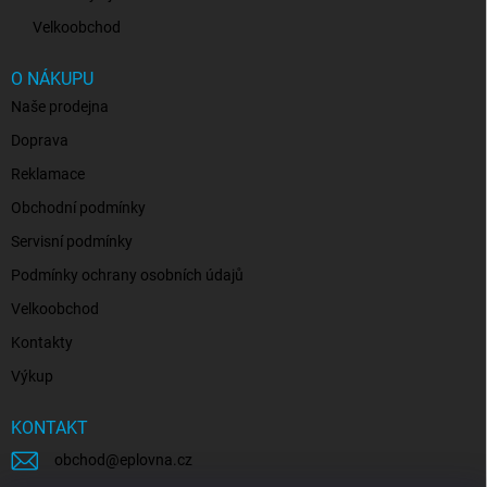
Velkoobchod
O NÁKUPU
Naše prodejna
Doprava
Reklamace
Obchodní podmínky
Servisní podmínky
Podmínky ochrany osobních údajů
Velkoobchod
Kontakty
Výkup
KONTAKT
obchod
@
eplovna.cz