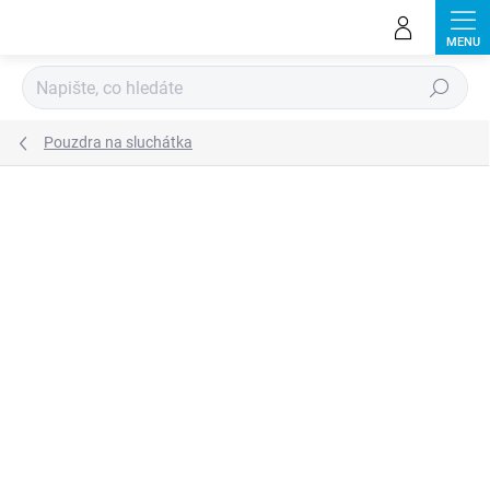
Přejít
na
obsah
Hledat
Pouzdra na sluchátka