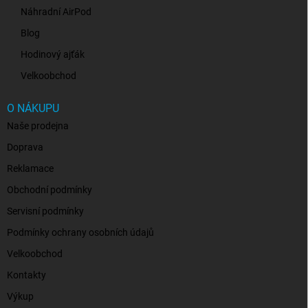
Náhradní AirPod
Blog
Hodinový ajťák
Velkoobchod
O NÁKUPU
Naše prodejna
Doprava
Reklamace
Obchodní podmínky
Servisní podmínky
Podmínky ochrany osobních údajů
Velkoobchod
Kontakty
Výkup