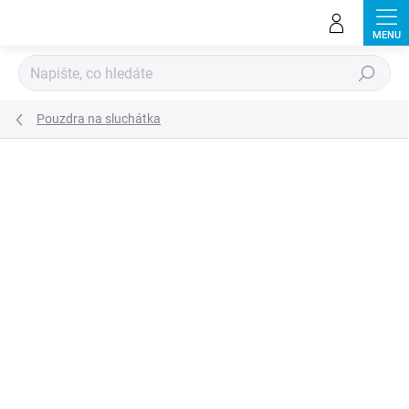
Přejít
na
obsah
Hledat
Pouzdra na sluchátka