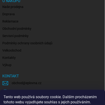
O NÁKUPU
Naše prodejna
Doprava
Reklamace
Obchodní podmínky
Servisní podmínky
Podmínky ochrany osobních údajů
Velkoobchod
Kontakty
Výkup
KONTAKT
obchod
@
eplovna.cz
+420 739 481 146
Tento web používá soubory cookie. Dalším procházením
eplovna.cz
tohoto webu vyjadřujete souhlas s jejich používáním.