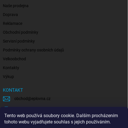
Naše prodejna
Doprava
Reklamace
Obchodní podmínky
Servisní podmínky
Podmínky ochrany osobních údajů
Velkoobchod
Kontakty
Výkup
KONTAKT
obchod
@
eplovna.cz
+420 739 481 146
Tento web používá soubory cookie. Dalším procházením
eplovna.cz
tohoto webu vyjadřujete souhlas s jejich používáním.