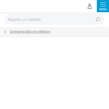
Přejít
na
obsah
Hledat
Ochranná skla pro telefony