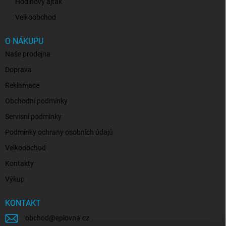
Hodinový ajťák
Velkoobchod
O NÁKUPU
Naše prodejna
Doprava
Reklamace
Obchodní podmínky
Servisní podmínky
Podmínky ochrany osobních údajů
Velkoobchod
Kontakty
Výkup
KONTAKT
obchod
@
eplovna.cz