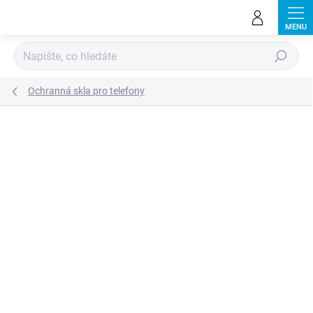
Přejít
na
obsah
Hledat
Ochranná skla pro telefony