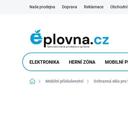
Přejít
Naše prodejna
Doprava
Reklamace
Obchodní
na
obsah
ELEKTRONIKA
HERNÍ ZÓNA
MOBILNÍ P
Domů
Mobilní příslušenství
Ochranná skla pro 