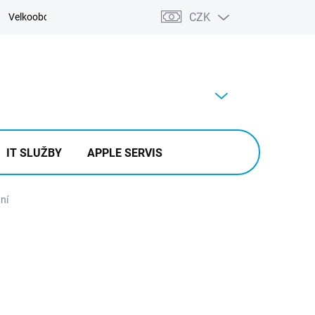
CZK
Velkoobchod
Kontakty
Výkup
PRÁZDNÝ KOŠÍK
NÁKUPNÍ
KOŠÍK
IT SLUŽBY
APPLE SERVIS
ní