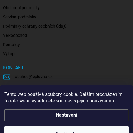
Obchodní podmínky
Servisní podmínky
Podmínky ochrany osobních údajů
Velkoobchod
Kontakty
Výkup
KONTAKT
obchod
@
eplovna.cz
+420 739 481 146
Tento web používá soubory cookie. Dalším procházením
eplovna.cz
tohoto webu vyjadřujete souhlas s jejich používáním.
https://www.youtube.com/@eplovna/videos
Nastavení
@eplovna.cz