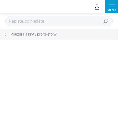
Přejít
na
obsah
Hledat
Pouzdra a kryty pro telefony