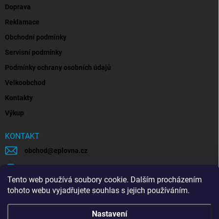
Doprava
Reklamace
Obchodní podmínky
Servisní podmínky
Podmínky ochrany osobních údajů
Velkoobchod
Kontakty
Výkup
KONTAKT
obchod
@
eplovna.cz
+420 739 481 146
Tento web používá soubory cookie. Dalším procházením
eplovna.cz
tohoto webu vyjadřujete souhlas s jejich používáním.
https://www.youtube.com/@eplovna/videos
Nastavení