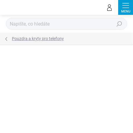
Přejít
na
obsah
Hledat
Pouzdra a kryty pro telefony