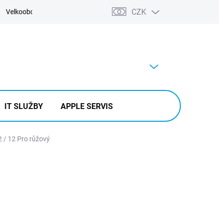
CZK
Velkoobchod
Kontakty
Výkup
PRÁZDNÝ KOŠÍK
NÁKUPNÍ
KOŠÍK
IT SLUŽBY
APPLE SERVIS
 / 12 Pro růžový