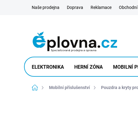
Přejít
Naše prodejna
Doprava
Reklamace
Obchodní
na
obsah
ELEKTRONIKA
HERNÍ ZÓNA
MOBILNÍ P
Domů
Mobilní příslušenství
Pouzdra a kryty pr