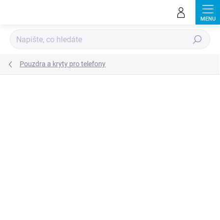
Přejít
na
obsah
Hledat
Pouzdra a kryty pro telefony