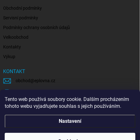
Obchodní podmínky
Servisní podmínky
Podmínky ochrany osobních údajů
Velkoobchod
Kontakty
Výkup
KONTAKT
obchod
@
eplovna.cz
+420 739 481 146
Tento web používá soubory cookie. Dalším procházením
eplovna.cz
tohoto webu vyjadřujete souhlas s jejich používáním.
https://www.youtube.com/@eplovna/videos
Nastavení
@eplovna.cz