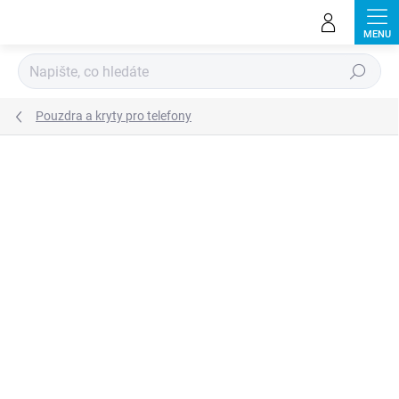
Přejít
na
obsah
Hledat
Pouzdra a kryty pro telefony