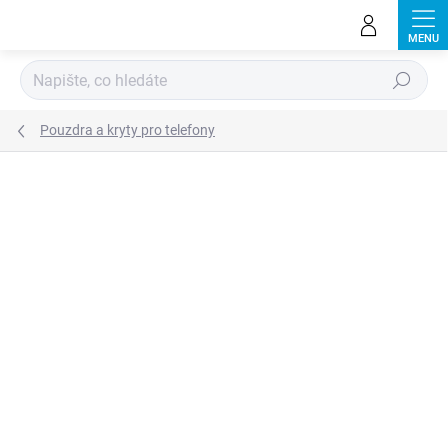
Přejít
na
obsah
Hledat
Pouzdra a kryty pro telefony