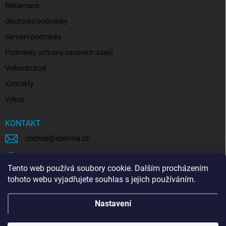
Reklamace
Obchodní podmínky
Servisní podmínky
Podmínky ochrany osobních údajů
Velkoobchod
Kontakty
Výkup
KONTAKT
obchod
@
eplovna.cz
+420 739 481 146
Tento web používá soubory cookie. Dalším procházením
eplovna.cz
tohoto webu vyjadřujete souhlas s jejich používáním.
https://www.youtube.com/@eplovna/videos
Nastavení
@eplovna.cz