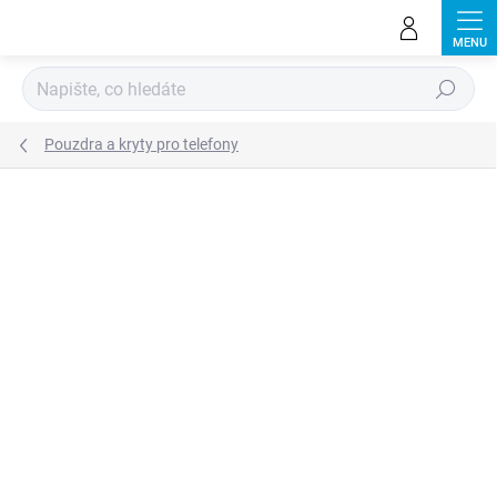
Přejít
na
obsah
Hledat
Pouzdra a kryty pro telefony