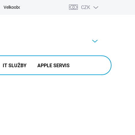
CZK
Velkoobchod
Kontakty
Výkup
PRÁZDNÝ KOŠÍK
NÁKUPNÍ
KOŠÍK
IT SLUŽBY
APPLE SERVIS