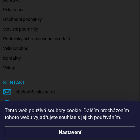
Reklamace
Obchodní podmínky
Servisní podmínky
Podmínky ochrany osobních údajů
Velkoobchod
Kontakty
Výkup
KONTAKT
obchod
@
eplovna.cz
+420 739 481 146
Tento web používá soubory cookie. Dalším procházením
eplovna.cz
tohoto webu vyjadřujete souhlas s jejich používáním.
https://www.youtube.com/@eplovna/videos
Nastavení