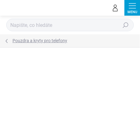
Přejít
na
obsah
Hledat
Pouzdra a kryty pro telefony