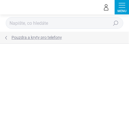
Přejít
na
obsah
Hledat
Pouzdra a kryty pro telefony