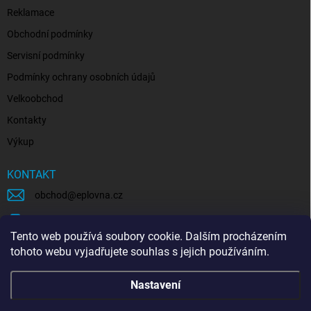
Reklamace
Obchodní podmínky
Servisní podmínky
Podmínky ochrany osobních údajů
Velkoobchod
Kontakty
Výkup
KONTAKT
obchod
@
eplovna.cz
+420 739 481 146
Tento web používá soubory cookie. Dalším procházením
eplovna.cz
tohoto webu vyjadřujete souhlas s jejich používáním.
https://www.youtube.com/@eplovna/videos
Nastavení
@eplovna.cz