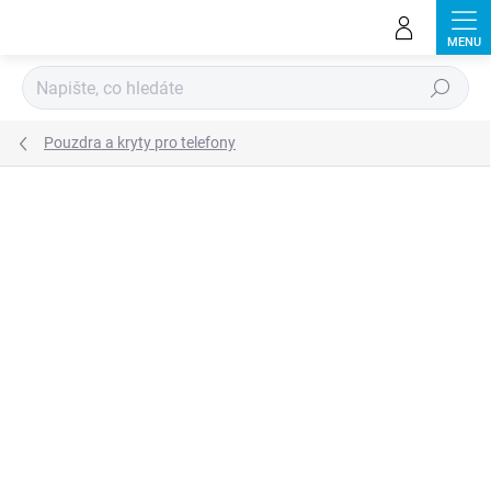
Přejít
na
obsah
Hledat
Pouzdra a kryty pro telefony