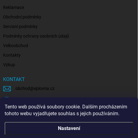
Reklamace
Obchodní podmínky
Servisní podmínky
Podmínky ochrany osobních údajů
Velkoobchod
Kontakty
Výkup
KONTAKT
obchod
@
eplovna.cz
+420 739 481 146
Tento web používá soubory cookie. Dalším procházením
eplovna.cz
tohoto webu vyjadřujete souhlas s jejich používáním.
https://www.youtube.com/@eplovna/videos
Nastavení
@eplovna.cz