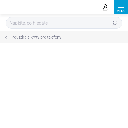
Přejít
na
obsah
Hledat
Pouzdra a kryty pro telefony