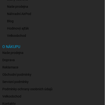
Naše prodejna
Náhradní AirPod
Blog
Hodinový ajťák
Velkoobchod
O NÁKUPU
Naše prodejna
Doprava
Reklamace
Obchodní podmínky
Servisní podmínky
Podmínky ochrany osobních údajů
Velkoobchod
Kontakty