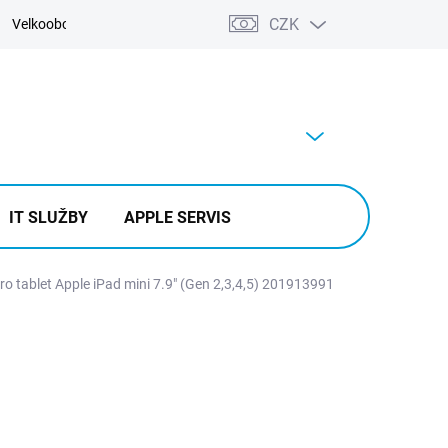
CZK
Velkoobchod
Kontakty
Výkup
PRÁZDNÝ KOŠÍK
NÁKUPNÍ
KOŠÍK
IT SLUŽBY
APPLE SERVIS
ro tablet Apple iPad mini 7.9" (Gen 2,3,4,5) 201913991