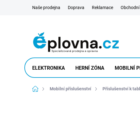
Přejít
Naše prodejna
Doprava
Reklamace
Obchodní
na
obsah
ELEKTRONIKA
HERNÍ ZÓNA
MOBILNÍ P
Domů
Mobilní příslušenství
Příslušenství k tab