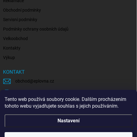
Reklamace
Obchodní podmínky
Servisní podmínky
Podmínky ochrany osobních údajů
Velkoobchod
Kontakty
Výkup
KONTAKT
obchod
@
eplovna.cz
+420 739 481 146
Tento web používá soubory cookie. Dalším procházením
eplovna.cz
tohoto webu vyjadřujete souhlas s jejich používáním.
https://www.youtube.com/@eplovna/videos
Nastavení
@eplovna.cz