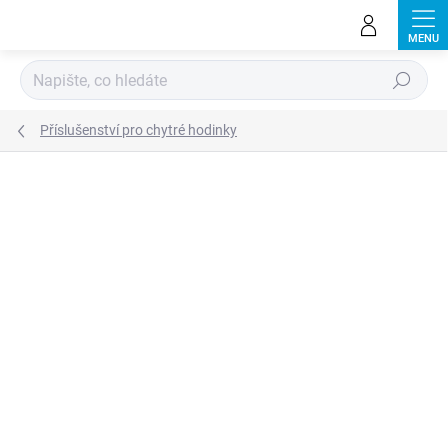
Přejít
na
obsah
Hledat
Příslušenství pro chytré hodinky