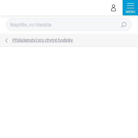
Přejít
na
obsah
Hledat
Příslušenství pro chytré hodinky