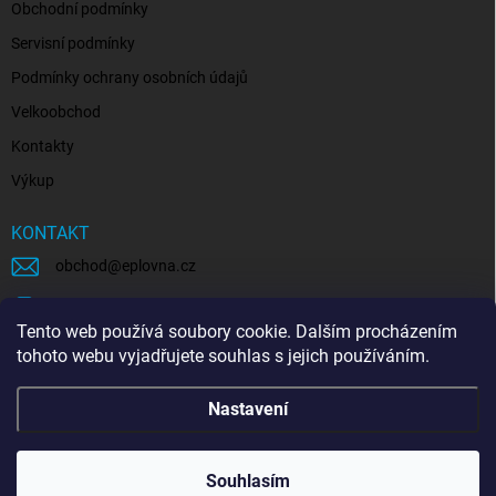
Obchodní podmínky
Servisní podmínky
Podmínky ochrany osobních údajů
Velkoobchod
Kontakty
Výkup
KONTAKT
obchod
@
eplovna.cz
+420 739 481 146
Tento web používá soubory cookie. Dalším procházením
eplovna.cz
tohoto webu vyjadřujete souhlas s jejich používáním.
https://www.youtube.com/@eplovna/videos
Nastavení
@eplovna.cz
Souhlasím