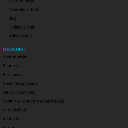
Naše prodejna
Náhradní AirPod
Blog
Hodinový ajťák
Velkoobchod
O NÁKUPU
Naše prodejna
Doprava
Reklamace
Obchodní podmínky
Servisní podmínky
Podmínky ochrany osobních údajů
Velkoobchod
Kontakty
Výkup