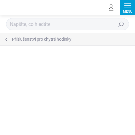
Přejít
na
obsah
Hledat
Příslušenství pro chytré hodinky