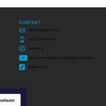
KONTAKT
obchod
@
eplovna.cz
+420 739 481 146
eplovna.cz
https://www.youtube.com/@eplovna/videos
@eplovna.cz
ouhlasím