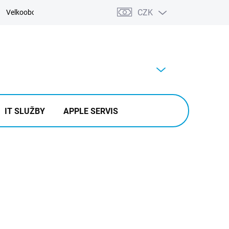
CZK
Velkoobchod
Kontakty
Výkup
PRÁZDNÝ KOŠÍK
NÁKUPNÍ
KOŠÍK
IT SLUŽBY
APPLE SERVIS